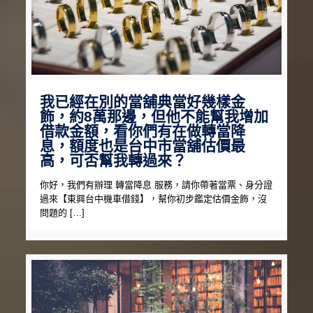
我已經在別的當舖典當好幾樣金
飾，約8萬那邊，但他不能幫我增加
借款金額，看你們有在做轉當降
息，額度也是台中市當舖估價最
高，可否幫我轉過來？
你好，我們有辦理 轉當降息 服務，請你帶著當票、身分證
過來【東興台中機車借錢】，幫你初步鑑定估價金飾，沒
問題的 […]