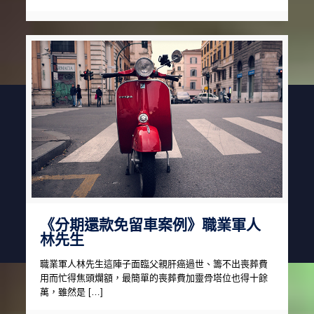
《分期還款免留車案例》職業軍人
林先生
職業軍人林先生這陣子面臨父親肝癌過世、籌不出喪葬費
用而忙得焦頭爛額，最簡單的喪葬費加靈骨塔位也得十餘
萬，雖然是 […]