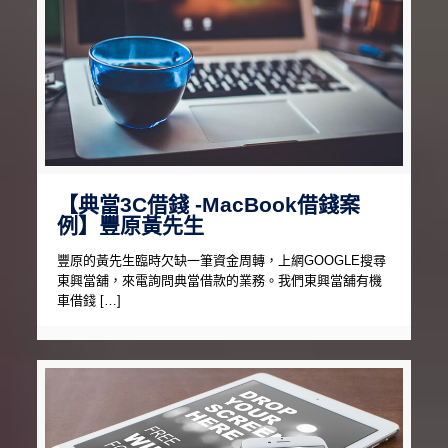
【典當3C借錢 -MacBook借錢案
例】豐原黃先生
豐原的黃先生臨時欠缺一筆資金周轉，上網GOOGLE搜尋
東興當舖，來電詢問典當借款的業務。我們東興當舖有機
車借錢 […]