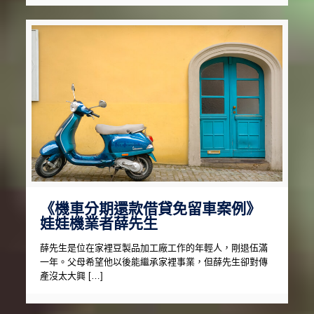
《機車分期還款借貸免留車案例》
娃娃機業者薛先生
薛先生是位在家裡豆製品加工廠工作的年輕人，剛退伍滿
一年。父母希望他以後能繼承家裡事業，但薛先生卻對傳
產沒太大興 […]