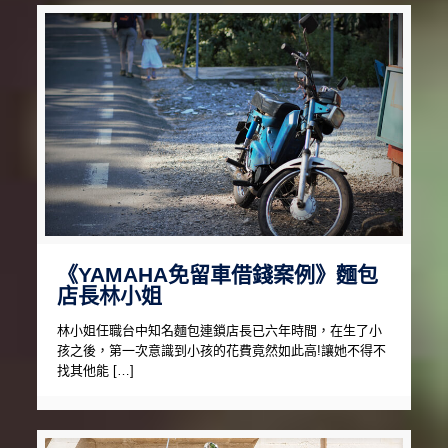
《YAMAHA免留車借錢案例》麵包
店長林小姐
林小姐任職台中知名麵包連鎖店長已六年時間，在生了小
孩之後，第一次意識到小孩的花費竟然如此高!讓她不得不
找其他能 […]