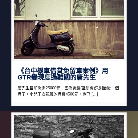
《台中機車借貸免留車案例》用
GTR變現度過難關的唐先生
唐先生目前急需25000元…因為會錢(互助會)只剩最後一個
月了，小兒子安親班的月費4500元，也已 […]