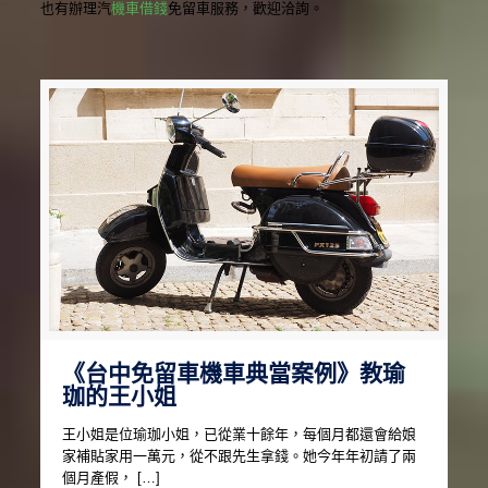
也有辦理汽
機車借錢
免留車服務，歡迎洽詢。
《台中免留車機車典當案例》教瑜
珈的王小姐
王小姐是位瑜珈小姐，已從業十餘年，每個月都還會給娘
家補貼家用一萬元，從不跟先生拿錢。她今年年初請了兩
個月產假， […]