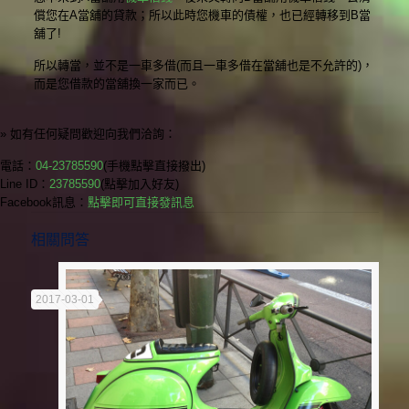
償您在A當舖的貸款；所以此時您機車的債權，也已經轉移到B當
舖了!
所以轉當，並不是一車多借(而且一車多借在當舖也是不允許的)，
而是您借款的當舖換一家而已。
» 如有任何疑問歡迎向我們洽詢：
電話：
04-23785590
(手機點擊直接撥出)
Line ID：
23785590
(點擊加入好友)
Facebook訊息：
點擊即可直接發訊息
相關問答
2017-03-01