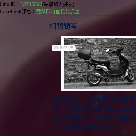
Line ID：
23785590
(點擊加入好友)
Facebook訊息：
點擊即可直接發訊息
相關問答
2018-05-25
請問我有一台機車想辦機
款，可是我在黃昏市場工
薪水是現金，沒有薪轉資
這樣還可以借錢嗎？