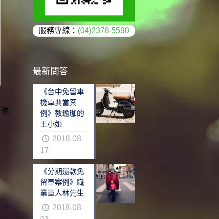
服務專線：
(04)2378-5590
最新問答
《台中免留車
機車典當案
，進
例》教瑜珈的
王小姐
2018-08-
17
《分期還款免
留車案例》職
業軍人林先生
2018-08-