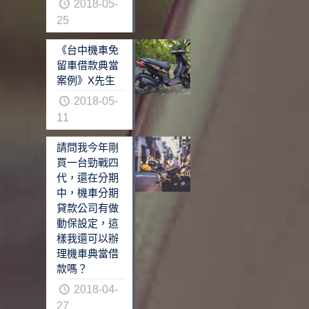
2018-05-
25
《台中機車免
留車借款典當
案例》X先生
2018-05-
11
請問我今年剛
買一台勁戰四
代，還在分期
中，機車分期
貸款公司有做
動保設定，這
樣我還可以辦
理機車典當借
款嗎？
2018-04-
27