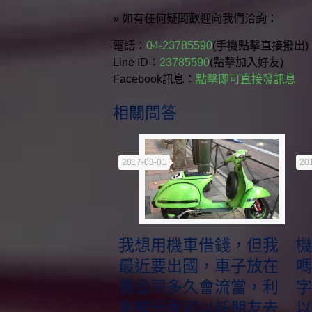
» 如有任何疑問歡迎向我們洽詢：
電話：
04-23785590
(手機點擊直接撥出)
Line ID：
23785590
(點擊加入好友)
Facebook訊息：
點擊即可直接發訊息
相關問答
2017-03-01
20
我想用機車借錢，但我
機
最近要出國，車子放在
嗎
貴公司多久會流當，利
字
息部分我可以託朋友去
以