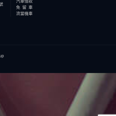
汽車借款
號
免 留 車
流當機車
oup