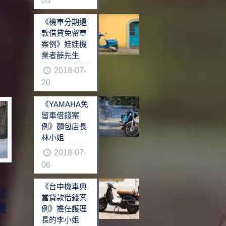
03
《機車分期還
款借貸免留車
案例》娃娃機
業者薛先生
2018-07-
20
《YAMAHA免
留車借錢案
例》麵包店長
林小姐
2018-07-
06
《台中機車典
我
當貸款借錢案
機
例》擔任護理
長的李小姐