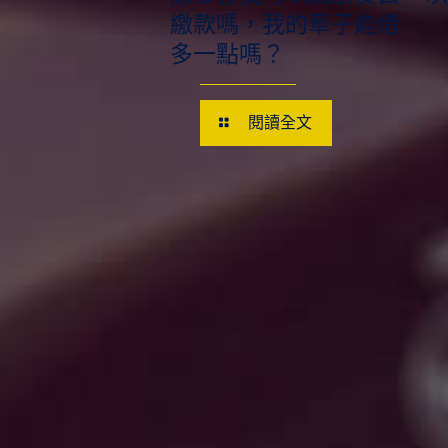
繳款嗎，我的車子能借
多一點嗎？
閱讀全文