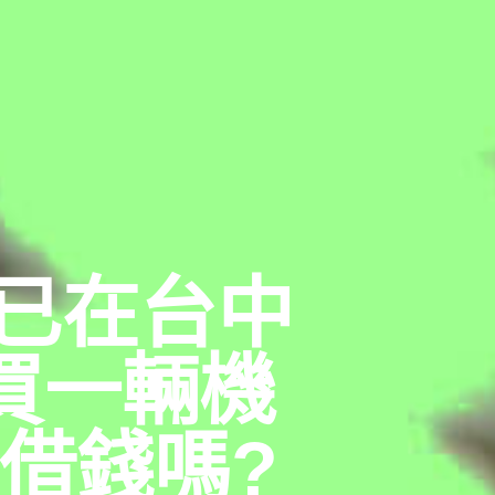
已在台中
買一輛機
借錢嗎?