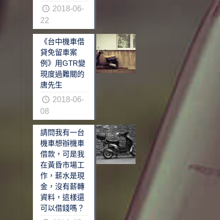
2018-06-
22
《台中機車借
貸免留車案
例》用GTR變
現度過難關的
唐先生
2018-06-
08
請問我有一台
機車想辦機車
借款，可是我
在黃昏市場工
作，薪水是現
金，沒有薪轉
資料，這樣還
可以借錢嗎？