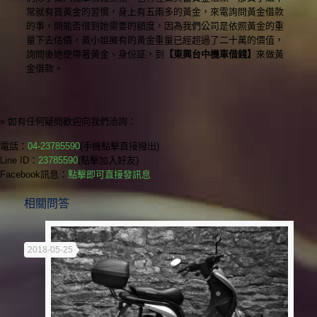
常就有買黃金的習慣，身上有五兩多的黃金，來電詢問黃金借款
的事，問能否借到她需要的額度，因為我們公司是依照黃金的重
量下去估價，黃小姐擁有的黃金重量已經超過了二十萬的價值，
詢問後她便帶著黃金、身份証，到
【東興台中機車借錢】
來做黃
金借款。
» 如有任何疑問歡迎向我們洽詢：
電話：
04-23785590
(手機點擊直接撥出)
Line ID：
23785590
(點擊加入好友)
Facebook訊息：
點擊即可直接發訊息
相關問答
2018-05-25