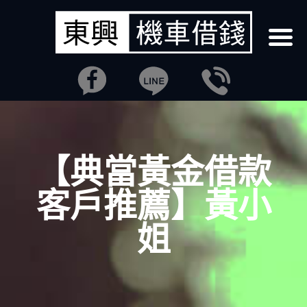
【典當黃金借款
客戶推薦】黃小
姐