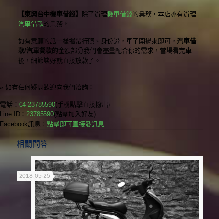
【東興台中機車借錢】
除了辦理
機車借錢
的業務，本店亦有辦理
汽車借款
的業務。
如有意願的話一樣攜帶行照、身份證，車子開過來即可，
汽車借
款/汽車貸款
的金額部分我們會盡量配合你的需求，當場看完車
後，細節談好就直接放款了。
» 如有任何疑問歡迎向我們洽詢：
電話：
04-23785590
(手機點擊直接撥出)
Line ID：
23785590
(點擊加入好友)
Facebook訊息：
點擊即可直接發訊息
相關問答
2018-05-25