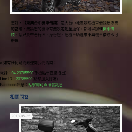
您好，
【東興台中機車借錢】
是大台中地區辦理機車借錢最專業
的當舖，無論您的機車有無設定動產擔保，都可以辦理
機車借
錢
，您只要帶著行照、身份證，把機車騎過來東興機車借錢即可
辦理。
» 如有任何疑問歡迎向我們洽詢：
電話：
04-23785590
(手機點擊直接撥出)
Line ID：
23785590
(點擊加入好友)
Facebook訊息：
點擊即可直接發訊息
相關問答
2018-05-25