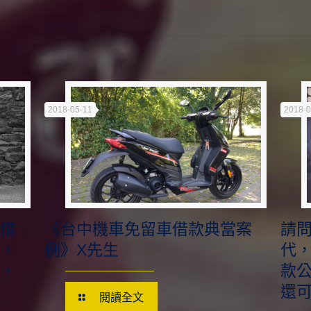
2018-05-11
2018-0
車借
《台中機車免留車借款典當案
請
作，
例》X先生
代
料，
款
還
閱讀全文