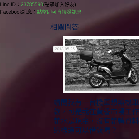
Line ID：
23785590
(點擊加入好友)
Facebook訊息：
點擊即可直接發訊息
相關問答
2018-05-25
請問我有一台機車想辦機
款，可是我在黃昏市場工
薪水是現金，沒有薪轉資
這樣還可以借錢嗎？