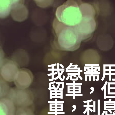
我急需
留車，
車，利