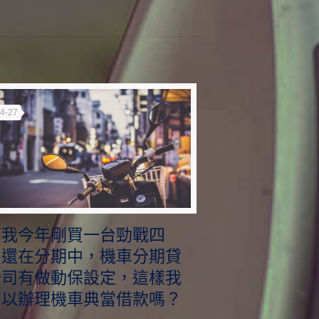
4-27
問我今年剛買一台勁戰四
，還在分期中，機車分期貸
公司有做動保設定，這樣我
可以辦理機車典當借款嗎？