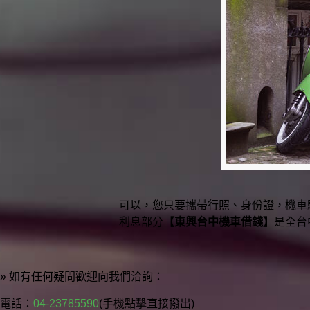
可以，您只要攜帶行照、身份證，機車
利息部分
【東興台中機車借錢】
是全台
» 如有任何疑問歡迎向我們洽詢：
電話：
04-23785590
(手機點擊直接撥出)