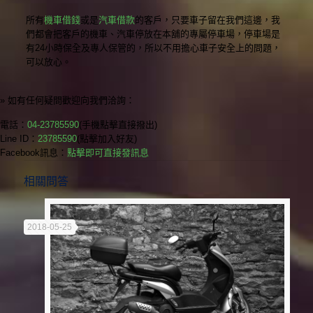
所有
機車借錢
或是
汽車借款
的客戶，只要車子留在我們這邊，我
們都會把客戶的機車、汽車停放在本舖的專屬停車場，停車場是
有24小時保全及專人保管的，所以不用擔心車子安全上的問題，
可以放心。
» 如有任何疑問歡迎向我們洽詢：
電話：
04-23785590
(手機點擊直接撥出)
Line ID：
23785590
(點擊加入好友)
Facebook訊息：
點擊即可直接發訊息
相關問答
2018-05-25