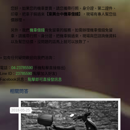
您好，如果您的機車要賣，請您攜帶行照、身分證、第二證件、
印章，把車子騎過來
【東興台中機車借錢】
，現場有專人幫您估
價辦理。
另外，我們
機車借錢
有免留車的服務，如需辦理機車借錢免留
車，請攜帶行照、身分證，把機車騎過來，現場與您諮詢做資料
以及幫您估價，沒問題的話馬上就可以放款了。
» 如有任何疑問歡迎向我們洽詢：
電話：
04-23785590
(手機點擊直接撥出)
Line ID：
23785590
(點擊加入好友)
Facebook訊息：
點擊即可直接發訊息
相關問答
2018-05-25