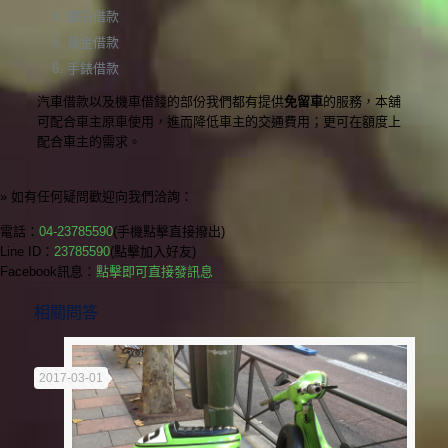
鑽石借款
黃金借款
手錶借款
汽車借款以及機車借錢的部份我們都有提供
免留車
的服務，本舖
可配合車主原車使用，進而降低車主的交通費用；更可在額度上
配合車主的需求。
» 如有任何疑問歡迎向我們洽詢：
電話：
04-23785590
(手機點擊直接撥出)
Line ID：
23785590
(點擊加入好友)
Facebook訊息：
點擊即可直接發訊息
相關問答
2017-03-01