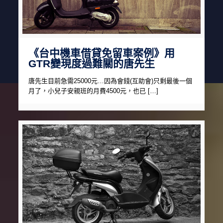
《台中機車借貸免留車案例》用
GTR變現度過難關的唐先生
唐先生目前急需25000元…因為會錢(互助會)只剩最後一個
月了，小兒子安親班的月費4500元，也已 […]