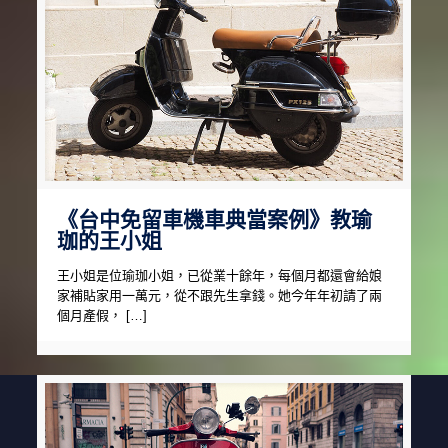
《台中免留車機車典當案例》教瑜
珈的王小姐
王小姐是位瑜珈小姐，已從業十餘年，每個月都還會給娘
家補貼家用一萬元，從不跟先生拿錢。她今年年初請了兩
個月產假， […]