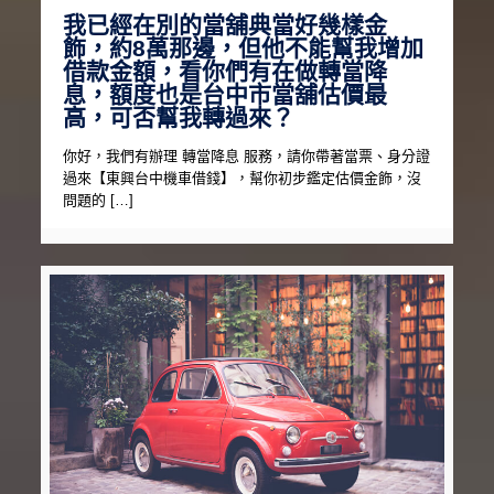
我已經在別的當舖典當好幾樣金
飾，約8萬那邊，但他不能幫我增加
借款金額，看你們有在做轉當降
息，額度也是台中市當舖估價最
高，可否幫我轉過來？
你好，我們有辦理 轉當降息 服務，請你帶著當票、身分證
過來【東興台中機車借錢】，幫你初步鑑定估價金飾，沒
問題的 […]