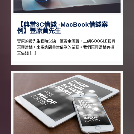
【典當3C借錢 -MacBook借錢案
例】豐原黃先生
豐原的黃先生臨時欠缺一筆資金周轉，上網GOOGLE搜尋
東興當舖，來電詢問典當借款的業務。我們東興當舖有機
車借錢 […]