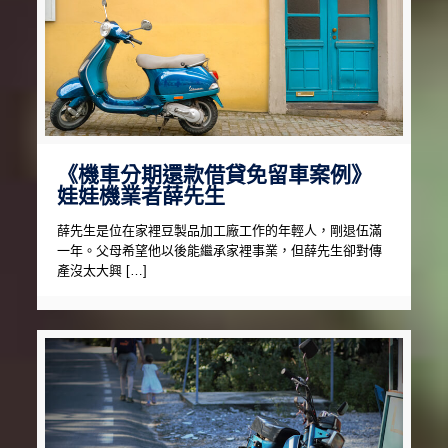
《機車分期還款借貸免留車案例》
娃娃機業者薛先生
薛先生是位在家裡豆製品加工廠工作的年輕人，剛退伍滿
一年。父母希望他以後能繼承家裡事業，但薛先生卻對傳
產沒太大興 […]