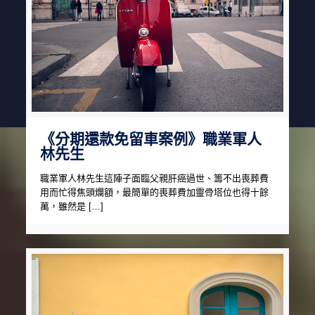
《分期還款免留車案例》職業軍人
林先生
職業軍人林先生這陣子面臨父親肝癌過世、籌不出喪葬費
用而忙得焦頭爛額，最簡單的喪葬費加靈骨塔位也得十餘
萬，雖然是 […]