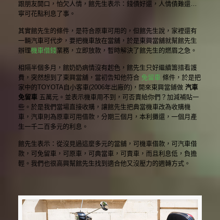
跟朋友開口，怕欠人情，館先生表示：錢債好還，人情債難還…
寧可花點利息了事。
其實館先生的條件，是符合原車可用的，但館先生說，家裡還有
一輛汽車可代步，要把機車放在當舖，於是東興當舖就幫館先生
辦理
機車借錢
業務，立即放款，暫時解決了館先生的燃眉之急。
相隔半個多月，館奶奶病情沒有起色，館先生只好繼續籌措看護
費，突然想到了東興當舖，當初告知他符合
免留車
條件，於是把
家中的TOYOTA自小客車(2006年出廠的)，開來東興當鋪做
汽車
免留車
五萬元。並表示機車用不到，可否賣給你們？加減補貼一
些。於是我們當場直接收購，讓館先生把典當機車改為收購機
車，汽車則為原車可用借款，分期三個月，本利攤還，一個月產
生一千二百多元的利息。
館先生表示：從沒見過這麼多元的當舖，可機車借款，可汽車借
款，可免留車，可原車，可典當車，可賣車，而且利息低，負擔
輕。我們也很高興幫館先生找到適合他又沒壓力的週轉方式。