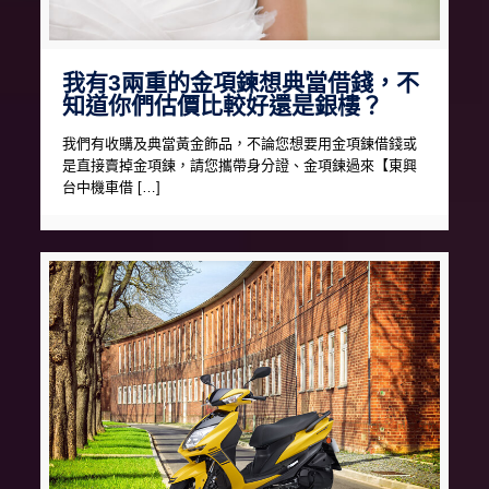
我有3兩重的金項鍊想典當借錢，不
知道你們估價比較好還是銀樓？
我們有收購及典當黃金飾品，不論您想要用金項鍊借錢或
是直接賣掉金項鍊，請您攜帶身分證、金項鍊過來【東興
台中機車借 […]