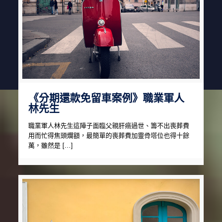
《分期還款免留車案例》職業軍人
林先生
職業軍人林先生這陣子面臨父親肝癌過世、籌不出喪葬費
用而忙得焦頭爛額，最簡單的喪葬費加靈骨塔位也得十餘
萬，雖然是 […]