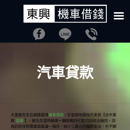
汽車貸款
大里館先生在網路搜尋
機車借錢
，於是按地圖指示來到【台中東
興
當舖
】，館先生當時騎乘一輛勁戰四代是2016年出廠的，因
為奶奶住院需要請看護一個月，缺少三萬元的臨時支出，也不願