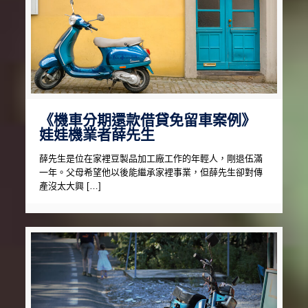
《機車分期還款借貸免留車案例》
娃娃機業者薛先生
薛先生是位在家裡豆製品加工廠工作的年輕人，剛退伍滿
一年。父母希望他以後能繼承家裡事業，但薛先生卻對傳
產沒太大興 […]