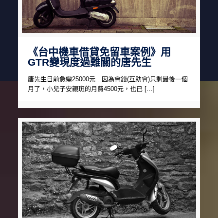
《台中機車借貸免留車案例》用
GTR變現度過難關的唐先生
唐先生目前急需25000元…因為會錢(互助會)只剩最後一個
月了，小兒子安親班的月費4500元，也已 […]