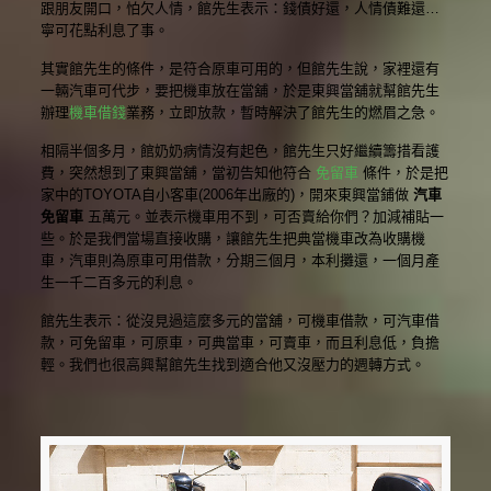
跟朋友開口，怕欠人情，館先生表示：錢債好還，人情債難還…
寧可花點利息了事。
其實館先生的條件，是符合原車可用的，但館先生說，家裡還有
一輛汽車可代步，要把機車放在當舖，於是東興當舖就幫館先生
辦理
機車借錢
業務，立即放款，暫時解決了館先生的燃眉之急。
相隔半個多月，館奶奶病情沒有起色，館先生只好繼續籌措看護
費，突然想到了東興當舖，當初告知他符合
免留車
條件，於是把
家中的TOYOTA自小客車(2006年出廠的)，開來東興當鋪做
汽車
免留車
五萬元。並表示機車用不到，可否賣給你們？加減補貼一
些。於是我們當場直接收購，讓館先生把典當機車改為收購機
車，汽車則為原車可用借款，分期三個月，本利攤還，一個月產
生一千二百多元的利息。
館先生表示：從沒見過這麼多元的當舖，可機車借款，可汽車借
款，可免留車，可原車，可典當車，可賣車，而且利息低，負擔
輕。我們也很高興幫館先生找到適合他又沒壓力的週轉方式。