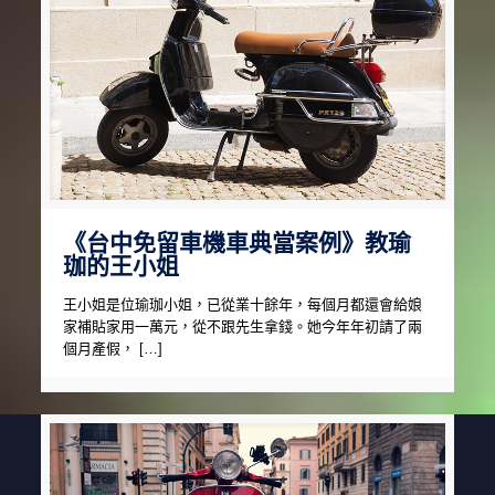
《台中免留車機車典當案例》教瑜
珈的王小姐
王小姐是位瑜珈小姐，已從業十餘年，每個月都還會給娘
家補貼家用一萬元，從不跟先生拿錢。她今年年初請了兩
個月產假， […]