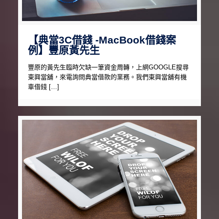
【典當3C借錢 -MacBook借錢案
例】豐原黃先生
豐原的黃先生臨時欠缺一筆資金周轉，上網GOOGLE搜尋
東興當舖，來電詢問典當借款的業務。我們東興當舖有機
車借錢 […]