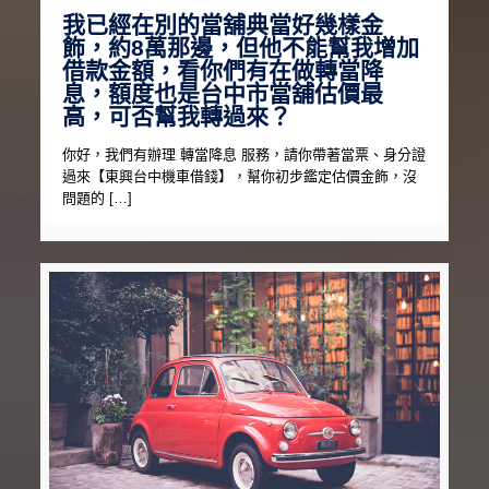
我已經在別的當舖典當好幾樣金
飾，約8萬那邊，但他不能幫我增加
借款金額，看你們有在做轉當降
息，額度也是台中市當舖估價最
高，可否幫我轉過來？
你好，我們有辦理 轉當降息 服務，請你帶著當票、身分證
過來【東興台中機車借錢】，幫你初步鑑定估價金飾，沒
問題的 […]