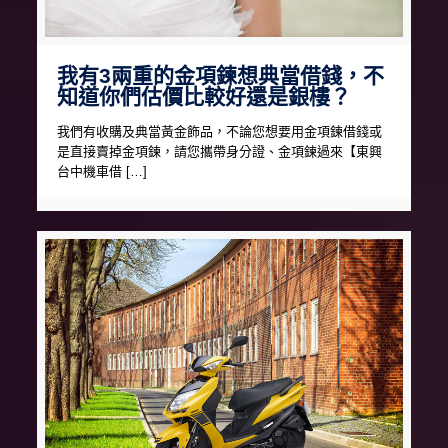
我有3兩重的金項鍊想典當借錢，不
知道你們估價比較好還是銀樓？
我們有收購及典當黃金飾品，不論您想要用金項鍊借錢或
是直接賣掉金項鍊，請您攜帶身分證、金項鍊過來【東興
台中機車借 […]