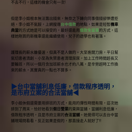
不去不行，這樣的機會只有一次!
但是李小姐根本無法籌出錢來，無奈之下轉向同事借錢卻慘遭拒
絕，李小姐不氣餒，上網搜尋
台中借款
的地點，如果是短暫
機車
典當
的方式她是可以接受的，最好還能用
借款免留車
的方式，這
樣她剛買的新機車還能繼續使用，兒子的遊學也有著落。
護理長的薪水雖優渥，但真不是人做的。大至進開刀房，平日幫
氣切患者清創、小至為失禁患者清理屎尿，加上工作時間超長又
要輪班，所以一個月含加班薪水也才約八萬，是辛勞超時工作換
來的薪水，其實真的一點也不算多。
▶台中當舖利息低廉，借款程序透明，
是市府立案的合法當舖◀
李小姐休假還需要用排班的方式，能用的彈性時間有限，這次她
排到了周末，恰好她看到
假日營業
的東興當鋪，當舖利息低廉，
借款程序透明，且是市府立案的
合法當舖
。她覺得可以去台中當
鋪現場問看看，反正如果是假的，那直接走人就好了!!