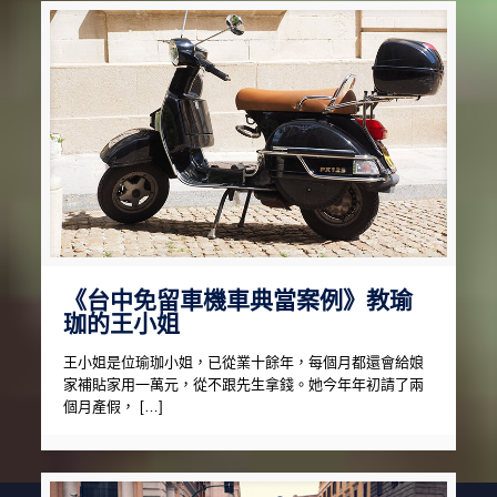
《台中免留車機車典當案例》教瑜
珈的王小姐
王小姐是位瑜珈小姐，已從業十餘年，每個月都還會給娘
家補貼家用一萬元，從不跟先生拿錢。她今年年初請了兩
個月產假， […]