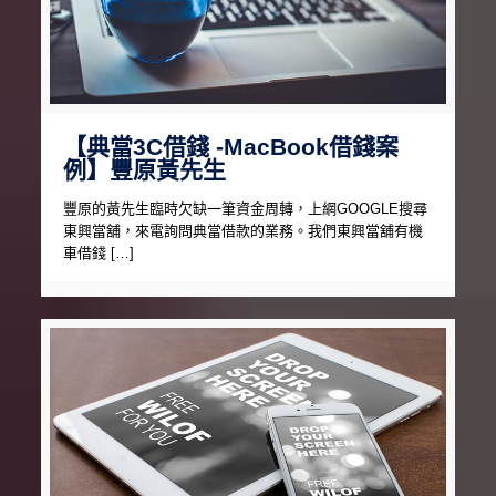
【典當3C借錢 -MacBook借錢案
例】豐原黃先生
豐原的黃先生臨時欠缺一筆資金周轉，上網GOOGLE搜尋
東興當舖，來電詢問典當借款的業務。我們東興當舖有機
車借錢 […]