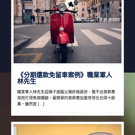
《分期還款免留車案例》職業軍人
林先生
職業軍人林先生這陣子面臨父親肝癌過世、籌不出喪葬費
用而忙得焦頭爛額，最簡單的喪葬費加靈骨塔位也得十餘
萬，雖然是 […]