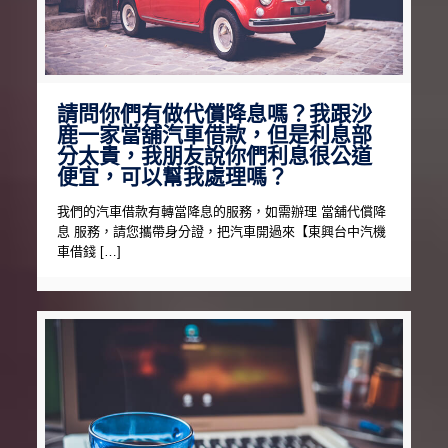
請問你們有做代償降息嗎？我跟沙
鹿一家當舖汽車借款，但是利息部
分太貴，我朋友說你們利息很公道
便宜，可以幫我處理嗎？
我們的汽車借款有轉當降息的服務，如需辦理 當舖代償降
息 服務，請您攜帶身分證，把汽車開過來【東興台中汽機
車借錢 […]