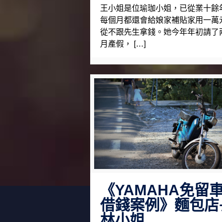
王小姐是位瑜珈小姐，已從業十餘
每個月都還會給娘家補貼家用一萬
從不跟先生拿錢。她今年年初請了
月產假， […]
《YAMAHA免留
借錢案例》麵包店
林小姐