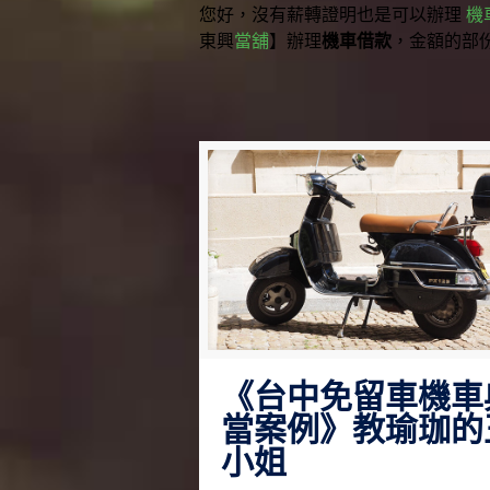
您好，沒有薪轉證明也是可以辦理
機
東興
當舖
】辦理
機車借款
，金額的部
《台中免留車機車
當案例》教瑜珈的
小姐