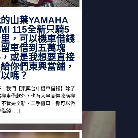
的山葉YAMAHA
IMI 115全新只騎5
公里，可以機車借錢
免留車借到五萬塊
嗎，或是我想要直接
賣給你們東興當舖，
可以嗎？
好，我們【東興台中機車借錢】除了
當機車借款外，也有大量高價收購機
，不管是全新、二手機車，都可以做
借錢 […]