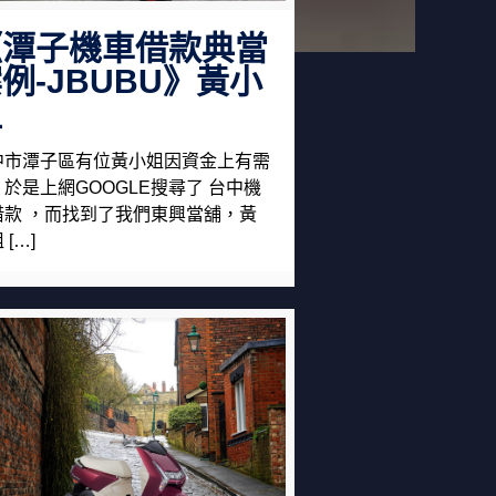
《潭子機車借款典當
例-JBUBU》黃小
姐
中市潭子區有位黃小姐因資金上有需
，於是上網GOOGLE搜尋了 台中機
借款 ，而找到了我們東興當舖，黃
 […]