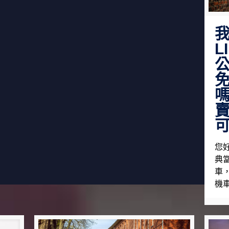
我
L
您
典
車
機車