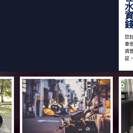
您
車
資
証，