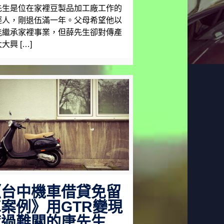
先生是位在家裡豆製品加工廠工作的
輕人，剛退伍滿一年。父母希望他以
能繼承家裡事業，但薛先生卻對傳產
大興 […]
《台中機車借貸免留
案例》用GTR變現
度過難關的唐先生