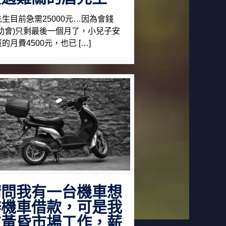
先生目前急需25000元…因為會錢
互助會)只剩最後一個月了，小兒子安
的月費4500元，也已 […]
請問我有一台機車想
辦機車借款，可是我
在黃昏市場工作，薪