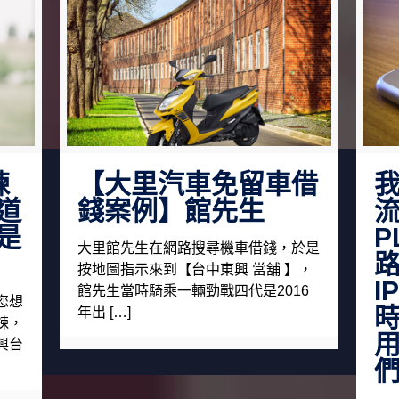
鍊
【大里汽車免留車借
道
錢案例】館先生
流
是
P
大里館先生在網路搜尋機車借錢，於是
按地圖指示來到【台中東興 當舖 】，
I
館先生當時騎乘一輛勁戰四代是2016
您想
年出 […]
鍊，
用
興台