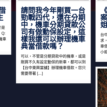
借
請問我今年剛買一台
生
勁戰四代，還在分期
案
中，機車分期貸款公
於是
司有做動保設定，這
Q:
台
樣我還可以辦理機車
機車
求
典當借款嗎？
車
小姐
可以，不管是分期貸款中的機車，或是
剛買不久有設定動保的新車，都可以到
【台中東興當舖】辦理機車借款。您只
需要帶著 […]