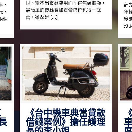
世、籌不出喪葬費用而忙得焦頭爛額，
年，
薛
最簡單的喪葬費加靈骨塔位也得十餘
元，
年
萬，雖然是 […]
兩個
後
沒太
車
《台中機車典當貸款
長
借錢案例》擔任護理
車
長的李小姐