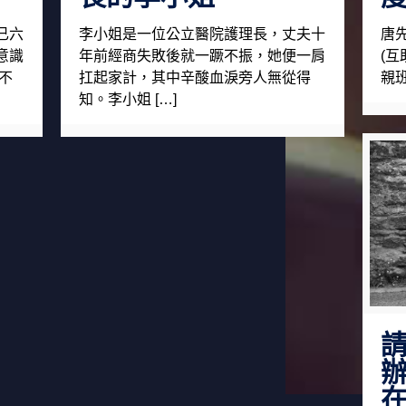
已六
李小姐是一位公立醫院護理長，丈夫十
唐
意識
年前經商失敗後就一蹶不振，她便一肩
(
不
扛起家計，其中辛酸血淚旁人無從得
親班
知。李小姐 […]